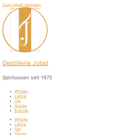
Zum Inhalt springen
Destillerie Jobst
Spirituosen seit 1975
Whisky
Liköre
Gin
Geiste
Brände
Whisky
Liköre
Gin
Geiste