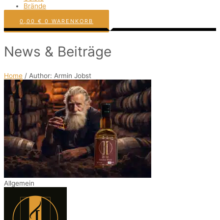
Brände
0,00
€
0
WARENKORB
News & Beiträge
Home
/ Author: Armin Jobst
Allgemein